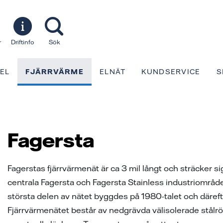
r
Driftinfo
Sök
EL
FJÄRRVÄRME
ELNÄT
KUNDSERVICE
S
Fagersta
Fagerstas fjärrvärmenät är ca 3 mil långt och sträcker s
centrala Fagersta och Fagersta Stainless industriområde
största delen av nätet byggdes på 1980-talet och däreft
Fjärrvärmenätet består av nedgrävda välisolerade stålr