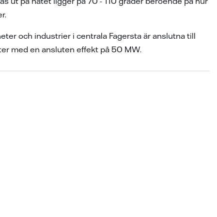
 ut på nätet ligger på 70 - 110 grader beroende på hur
r.
heter och industrier i centrala Fagersta är anslutna till
kter med en ansluten effekt på 50 MW.