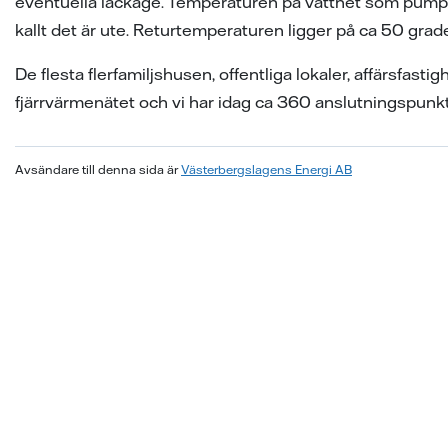
eventuella läckage. Temperaturen på vattnet som pumpas
kallt det är ute. Returtemperaturen ligger på ca 50 grade
De flesta flerfamiljshusen, offentliga lokaler, affärsfastig
fjärrvärmenätet och vi har idag ca 360 anslutningspun
Avsändare till denna sida är
Västerbergslagens Energi AB