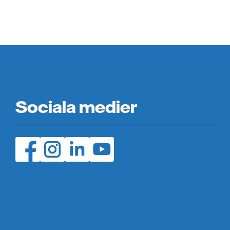
Sociala medier
Facebook (öppnas i ny flik)
Instagram (öppnas i ny flik)
LinedIn (öppnas i ny flik)
YouTube (öppnas i ny flik)