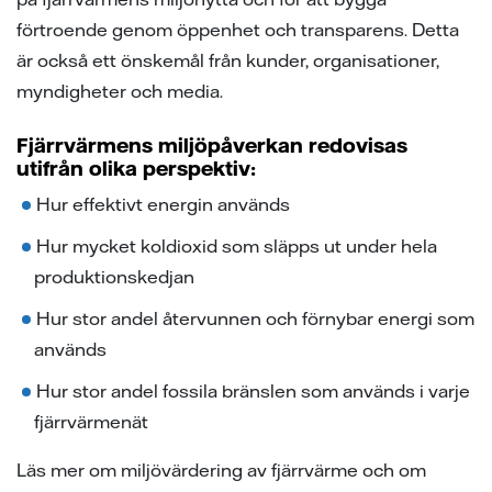
samarbeten
ion
ng vid skada
ergi
förtroende genom öppenhet och transparens. Detta
är också ett önskemål från kunder, organisationer,
tigheter vid avtalstecknande
sanvisning
ning
ch svar
myndigheter och media.
 elhandelskunden innan man
den
ch svar
avtal
Fjärrvärmens miljöpåverkan redovisas
ch svar
elmätare
utifrån olika perspektiv:
Hur effektivt energin används
l av våra ledningar
Hur mycket koldioxid som släpps ut under hela
ina elprylar när det åskar
produktionskedjan
Hur stor andel återvunnen och förnybar energi som
e projekt
används
a oss
Hur stor andel fossila bränslen som används i varje
fjärrvärmenät
Läs mer om miljövärdering av fjärrvärme och om