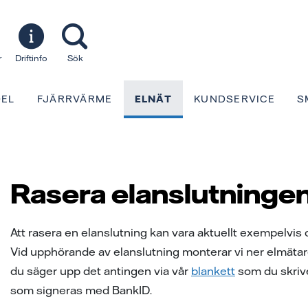
r
Driftinfo
Sök
EL
FJÄRRVÄRME
ELNÄT
KUNDSERVICE
S
Rasera elanslutninge
Att rasera en elanslutning kan vara aktuellt exempelvis 
Vid upphörande av elanslutning monterar vi ner elmätare
du säger upp det antingen via vår
blankett
som du skriver
som signeras med BankID.