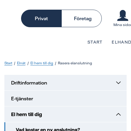
Privat
Företag
Mina sido
START
ELHAND
Start
Elnät
El hem till dig
Rasera elanslutning
Driftinformation
E-tjänster
El hem till dig
Vad kostar en ny anslutning?