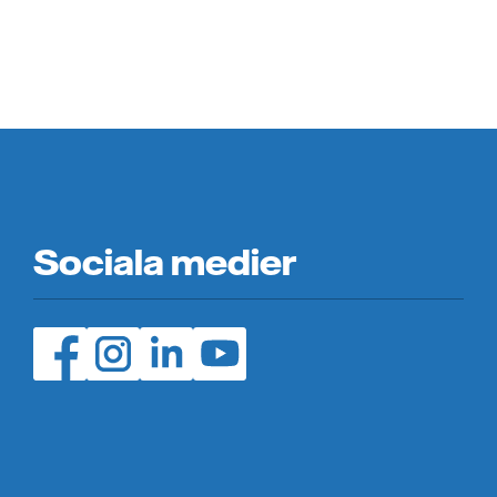
Sociala medier
Facebook (öppnas i ny flik)
Instagram (öppnas i ny flik)
LinedIn (öppnas i ny flik)
YouTube (öppnas i ny flik)