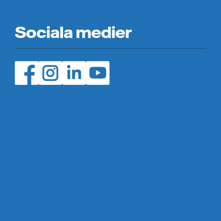
Sociala medier
Facebook (öppnas i ny flik)
Instagram (öppnas i ny flik)
LinedIn (öppnas i ny flik)
YouTube (öppnas i ny flik)