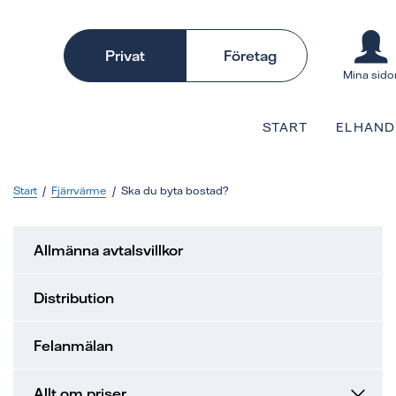
Privat
Företag
Mina sido
START
ELHAND
Start
Fjärrvärme
Ska du byta bostad?
Allmänna avtalsvillkor
Distribution
Felanmälan
Allt om priser