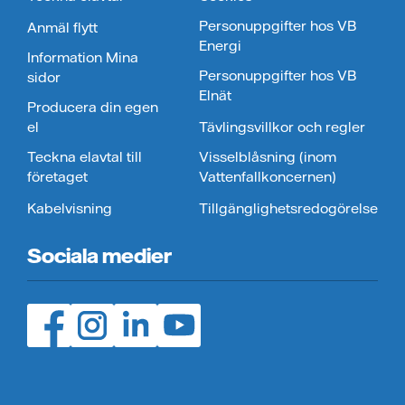
Personuppgifter hos VB
Anmäl flytt
Energi
Information Mina
Personuppgifter hos VB
sidor
Elnät
Producera din egen
el
Tävlingsvillkor och regler
Teckna elavtal till
Visselblåsning (inom
företaget
Vattenfallkoncernen)
Kabelvisning
Tillgänglighetsredogörelse
Sociala medier
Facebook (öppnas i ny flik)
Instagram (öppnas i ny flik)
LinedIn (öppnas i ny flik)
YouTube (öppnas i ny flik)