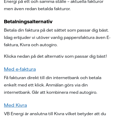
Energi på ett och samma ställe – aktuella fakturor
samarbeten
ion
ng vid skada
ergi
men även redan betalda fakturor.
tigheter vid avtalstecknande
sanvisning
ning
ch svar
Betalningsalternativ
 elhandelskunden innan man
den
ch svar
Betala din faktura på det sättet som passar dig bäst.
avtal
Idag erbjuder vi utöver vanlig pappersfaktura även E-
ch svar
elmätare
faktura, Kivra och autogiro.
l av våra ledningar
Klicka nedan på det alternativ som passar dig bäst!
ina elprylar när det åskar
Med e-faktura
e projekt
Få fakturan direkt till din internetbank och betala
enkelt med ett klick. Anmälan görs via din
a oss
internetbank. Går att kombinera med autogiro.
Med Kivra
VB Energi är anslutna till Kivra vilket betyder att du