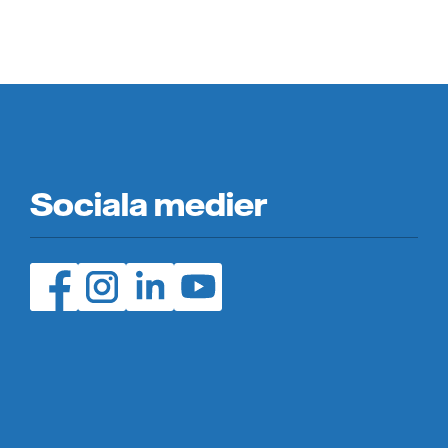
Sociala medier
Facebook (öppnas i ny flik)
Instagram (öppnas i ny flik)
LinedIn (öppnas i ny flik)
YouTube (öppnas i ny flik)