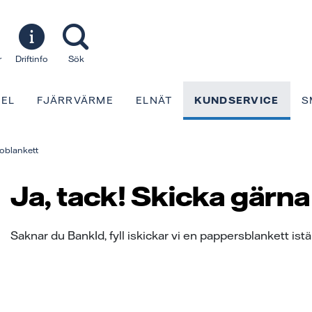
r
Driftinfo
Sök
EL
FJÄRRVÄRME
ELNÄT
KUNDSERVICE
S
oblankett
Ja, tack! Skicka gärna
Saknar du BankId, fyll i
skickar vi en pappersblankett istäl