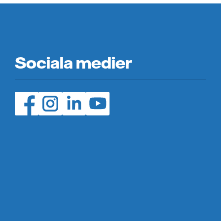
Sociala medier
Facebook (öppnas i ny flik)
Instagram (öppnas i ny flik)
LinedIn (öppnas i ny flik)
YouTube (öppnas i ny flik)