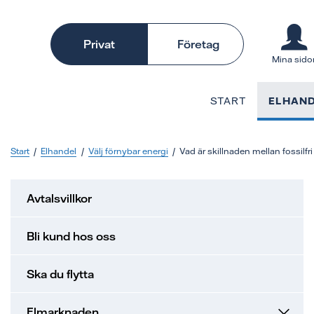
Privat
Företag
Mina sido
START
ELHAN
Start
Elhandel
Välj förnybar energi
Vad är skillnaden mellan fossilfr
Avtalsvillkor
Bli kund hos oss
Ska du flytta
Elmarknaden