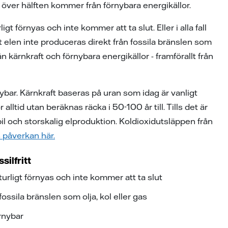
ite över hälften kommer från förnybara energikällor.
t förnyas och inte kommer att ta slut. Eller i alla fall
 att elen inte produceras direkt från fossila bränslen som
rån kärnkraft och förnybara energikällor - framförallt från
rnybar. Kärnkraft baseras på uran som idag är vanligt
ltid utan beräknas räcka i 50-100 år till. Tills det är
bil och storskalig elproduktion. Koldioxidutsläppen från
 påverkan här.
ilfritt
urligt förnyas och inte kommer att ta slut
fossila bränslen som olja, kol eller gas
örnybar