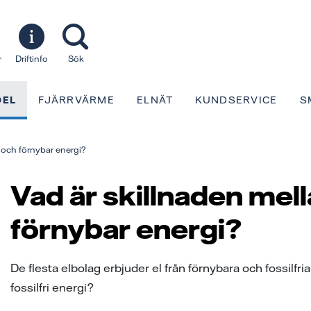
r
Driftinfo
Sök
DEL
FJÄRRVÄRME
ELNÄT
KUNDSERVICE
S
i och förnybar energi?
Vad är skillnaden mella
förnybar energi?
De flesta elbolag erbjuder el från förnybara och fossilfr
fossilfri energi?