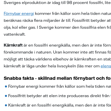
Sveriges elproduktion är idag till 98 procent fossilfri, l
Förnybar energi
kommer från källor som hela tiden naturlig
beräknas räcka flera miljarder år till. Fossilfritt betyder
olja, kol eller gas. I Sverige kommer den fossilfria elen f
vattenkraft.
Kärnkraft
är en fossilfri energikälla, men den är inte fö
förekommande i naturen. Uran kommer inte att finnas för al
möjligt att täcka världens elbehov är kärnkraften en sta
kärnkraft är låga under hela livscykeln (läs mer om
elens
Snabba fakta - skillnad mellan förnybart och foss
Förnybar energi kommer från källor som hela tiden nat
Fossilfritt betyder att elen inte produceras direkt från 
Kärnkraft är en fossilfri energikälla, men den är inte f