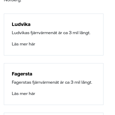
samarbeten
ion
ng vid skada
ergi
tigheter vid avtalstecknande
sanvisning
ning
ch svar
Ludvika
 elhandelskunden innan man
den
ch svar
avtal
Ludvikas fjärrvärmenät är ca 3 mil långt.
ch svar
elmätare
Läs mer här
l av våra ledningar
ina elprylar när det åskar
Fagersta
e projekt
Fagerstas fjärrvärmenät är ca 3 mil långt.
a oss
Läs mer här