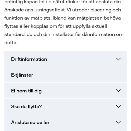
befintlig kapacitet i elnätet räcker för att ansluta din
samarbeten
ion
ng vid skada
ergi
önskade anslutningseffekt. Vi utreder placering och
tigheter vid avtalstecknande
sanvisning
ning
ch svar
funktion av mätplats. Ibland kan mätplatsen behöva
flyttas eller kopplas om för att uppfylla aktuell
 elhandelskunden innan man
den
ch svar
standard, du och din installatör får då information om
avtal
detta.
ch svar
elmätare
l av våra ledningar
Driftinformation
ina elprylar när det åskar
E-tjänster
e projekt
El hem till dig
a oss
Ska du flytta?
Ansluta solceller