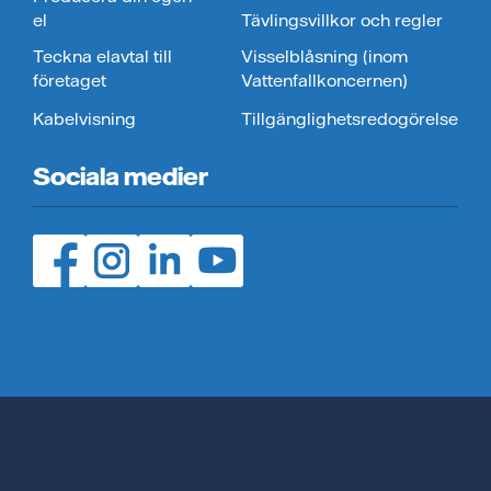
el
Tävlingsvillkor och regler
Teckna elavtal till
Visselblåsning (inom
företaget
Vattenfallkoncernen)
Kabelvisning
Tillgänglighetsredogörelse
Sociala medier
Facebook (öppnas i ny flik)
Instagram (öppnas i ny flik)
LinedIn (öppnas i ny flik)
YouTube (öppnas i ny flik)