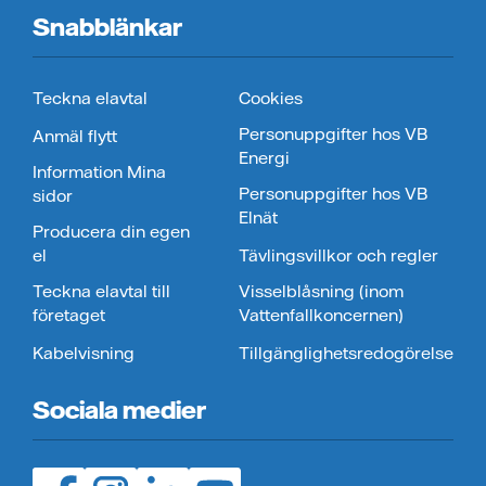
Snabblänkar
Teckna elavtal
Cookies
Personuppgifter hos VB
Anmäl flytt
Energi
Information Mina
Personuppgifter hos VB
sidor
Elnät
Producera din egen
el
Tävlingsvillkor och regler
Teckna elavtal till
Visselblåsning (inom
företaget
Vattenfallkoncernen)
Kabelvisning
Tillgänglighetsredogörelse
Sociala medier
Facebook (öppnas i ny flik)
Instagram (öppnas i ny flik)
LinedIn (öppnas i ny flik)
YouTube (öppnas i ny flik)