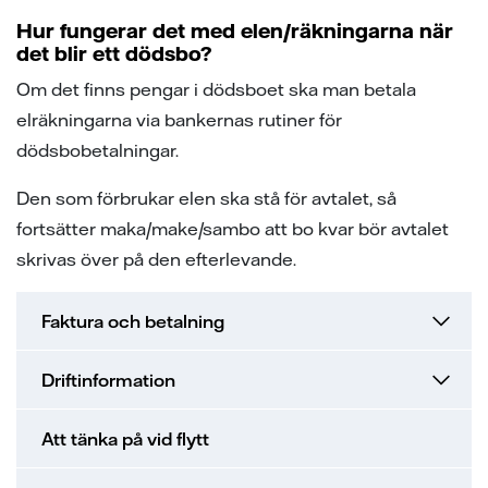
samarbeten
ion
ng vid skada
ergi
Hur fungerar det med elen/räkningarna när
det blir ett dödsbo?
tigheter vid avtalstecknande
sanvisning
ning
ch svar
Om det finns pengar i dödsboet ska man betala
 elhandelskunden innan man
den
ch svar
elräkningarna via bankernas rutiner för
avtal
dödsbobetalningar.
ch svar
elmätare
Den som förbrukar elen ska stå för avtalet, så
l av våra ledningar
fortsätter maka/make/sambo att bo kvar bör avtalet
skrivas över på den efterlevande.
ina elprylar när det åskar
e projekt
Faktura och betalning
a oss
Driftinformation
Att tänka på vid flytt