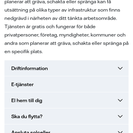
planerar att gräva, schakta eller spränga kan få
samarbeten
ion
ng vid skada
ergi
utsättning på olika typer av infrastruktur som finns
tigheter vid avtalstecknande
sanvisning
ning
ch svar
nedgrävd i närheten av ditt tänkta arbetsområde.
Tjänsten är gratis och fungerar för både
 elhandelskunden innan man
den
ch svar
privatpersoner, företag, myndigheter, kommuner och
avtal
andra som planerar att gräva, schakta eller spränga på
ch svar
elmätare
en specifik plats.
l av våra ledningar
Driftinformation
ina elprylar när det åskar
E-tjänster
e projekt
a oss
El hem till dig
Ska du flytta?
Ansluta solceller