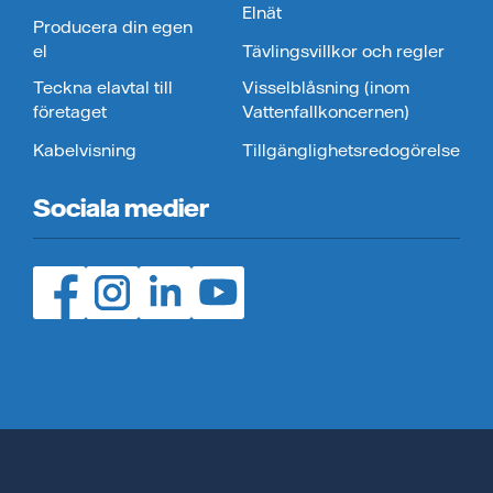
Elnät
Producera din egen
el
Tävlingsvillkor och regler
Teckna elavtal till
Visselblåsning (inom
företaget
Vattenfallkoncernen)
Kabelvisning
Tillgänglighetsredogörelse
Sociala medier
Facebook (öppnas i ny flik)
Instagram (öppnas i ny flik)
LinedIn (öppnas i ny flik)
YouTube (öppnas i ny flik)