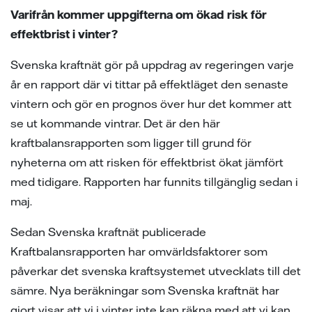
samarbeten
ion
ng vid skada
ergi
Varifrån kommer uppgifterna om ökad risk för
effektbrist i vinter?
tigheter vid avtalstecknande
sanvisning
ning
ch svar
Svenska kraftnät gör på uppdrag av regeringen varje
 elhandelskunden innan man
den
ch svar
år en rapport där vi tittar på effektläget den senaste
avtal
vintern och gör en prognos över hur det kommer att
ch svar
elmätare
se ut kommande vintrar. Det är den här
l av våra ledningar
kraftbalansrapporten som ligger till grund för
nyheterna om att risken för effektbrist ökat jämfört
ina elprylar när det åskar
med tidigare. Rapporten har funnits tillgänglig sedan i
maj.
e projekt
Sedan Svenska kraftnät publicerade
a oss
Kraftbalansrapporten har omvärldsfaktorer som
påverkar det svenska kraftsystemet utvecklats till det
sämre. Nya beräkningar som Svenska kraftnät har
gjort visar att vi i vinter inte kan räkna med att vi kan