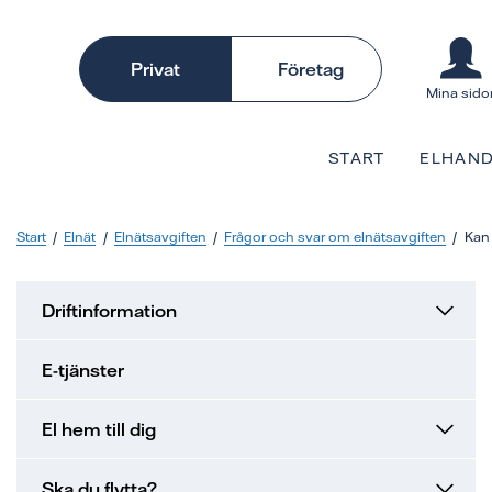
Privat
Företag
Mina sido
START
ELHAND
Start
Elnät
Elnätsavgiften
Frågor och svar om elnätsavgiften
Kan 
Driftinformation
E-tjänster
El hem till dig
Ska du flytta?