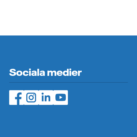
Sociala medier
Facebook (öppnas i ny flik)
Instagram (öppnas i ny flik)
LinedIn (öppnas i ny flik)
YouTube (öppnas i ny flik)