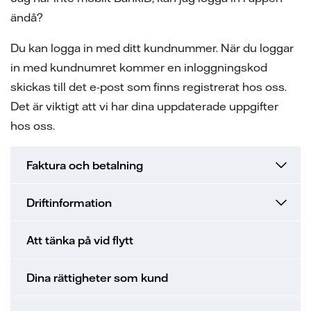
samarbeten
ion
ng vid skada
ergi
ändå?
tigheter vid avtalstecknande
sanvisning
ning
ch svar
Du kan logga in med ditt kundnummer. När du loggar
in med kundnumret kommer en inloggningskod
 elhandelskunden innan man
den
ch svar
avtal
skickas till det e-post som finns registrerat hos oss.
ch svar
elmätare
Det är viktigt att vi har dina uppdaterade uppgifter
hos oss.
l av våra ledningar
Faktura och betalning
ina elprylar när det åskar
e projekt
Driftinformation
a oss
Att tänka på vid flytt
Dina rättigheter som kund