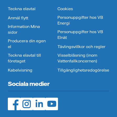
Teckna elavtal
Cookies
Personuppgifter hos VB
Anmäl flytt
Energi
Information Mina
Personuppgifter hos VB
sidor
Elnät
Producera din egen
el
Tävlingsvillkor och regler
Teckna elavtal till
Visselblåsning (inom
företaget
Vattenfallkoncernen)
Kabelvisning
Tillgänglighetsredogörelse
Sociala medier
Facebook (öppnas i ny flik)
Instagram (öppnas i ny flik)
LinedIn (öppnas i ny flik)
YouTube (öppnas i ny flik)