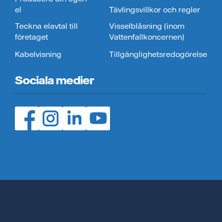
el
Tävlingsvillkor och regler
Teckna elavtal till
Visselblåsning (inom
företaget
Vattenfallkoncernen)
Kabelvisning
Tillgänglighetsredogörelse
Sociala medier
Facebook (öppnas i ny flik)
Instagram (öppnas i ny flik)
LinedIn (öppnas i ny flik)
YouTube (öppnas i ny flik)