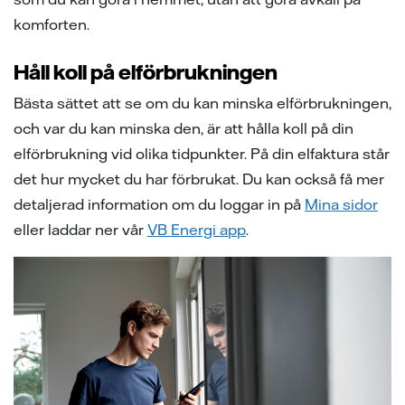
samarbeten
ion
ng vid skada
ergi
komforten.
tigheter vid avtalstecknande
sanvisning
ning
ch svar
Håll koll på elförbrukningen
 elhandelskunden innan man
den
ch svar
Bästa sättet att se om du kan minska elförbrukningen,
avtal
och var du kan minska den, är att hålla koll på din
ch svar
elmätare
elförbrukning vid olika tidpunkter. På din elfaktura står
l av våra ledningar
det hur mycket du har förbrukat. Du kan också få mer
detaljerad information om du loggar in på
Mina sidor
ina elprylar när det åskar
eller laddar ner vår
VB Energi app
.
e projekt
a oss