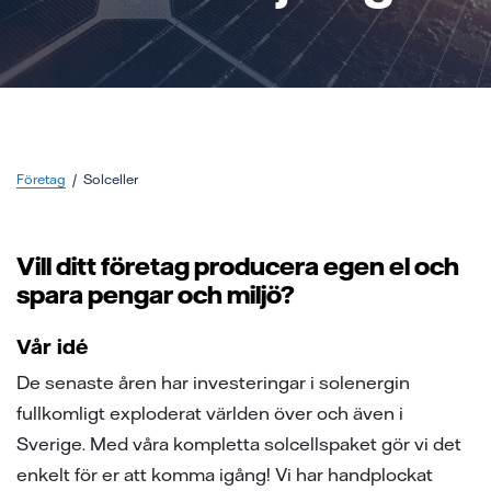
ion
ng vid skada
en - med ert företag i fokus
sanvisning
ning
ch svar
ch svar
e projekt
Det ska vara lätt att leva hållbart!
ppgifter fastighetsägare
ns på lika villkor
Företag
Solceller
Vill ditt företag producera egen el och
l av våra elledningar
spara pengar och miljö?
elmätare
Vår idé
änsteföretag
De senaste åren har investeringar i solenergin
fullkomligt exploderat världen över och även i
a oss
Sverige. Med våra kompletta solcellspaket gör vi det
enkelt för er att komma igång! Vi har handplockat