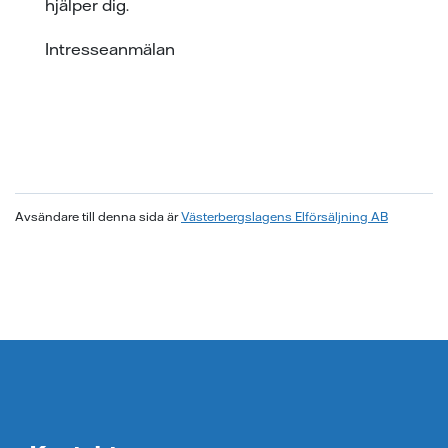
hjälper dig.
Intresseanmälan
Avsändare till denna sida är
Västerbergslagens Elförsäljning AB