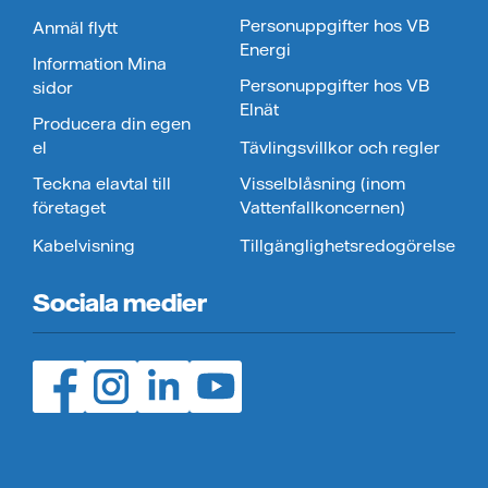
Personuppgifter hos VB
Anmäl flytt
Energi
Information Mina
Personuppgifter hos VB
sidor
Elnät
Producera din egen
el
Tävlingsvillkor och regler
Teckna elavtal till
Visselblåsning (inom
företaget
Vattenfallkoncernen)
Kabelvisning
Tillgänglighetsredogörelse
Sociala medier
Facebook (öppnas i ny flik)
Instagram (öppnas i ny flik)
LinedIn (öppnas i ny flik)
YouTube (öppnas i ny flik)