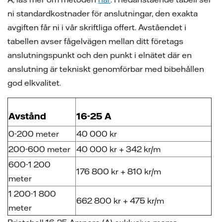
ion
ng vid skada
en - med ert företag i fokus
ni standardkostnader för anslutningar, den exakta
avgiften får ni i vår skriftliga offert. Avståendet i
sanvisning
ning
ch svar
tabellen avser fågelvägen mellan ditt företags
ch svar
e projekt
anslutningspunkt och den punkt i elnätet där en
anslutning är tekniskt genomförbar med bibehållen
ppgifter fastighetsägare
ns på lika villkor
god elkvalitet.
Avstånd
16-25 A
l av våra elledningar
0-200 meter
40 000 kr
elmätare
200-600 meter
40 000 kr + 342 kr/m
600-1 200
änsteföretag
176 800 kr + 810 kr/m
meter
a oss
1 200-1 800
662 800 kr + 475 kr/m
meter