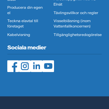
Elnät
Producera din egen
el
Tävlingsvillkor och regler
Teckna elavtal till
Visselblåsning (inom
företaget
Vattenfallkoncernen)
Kabelvisning
Tillgänglighetsredogörelse
Sociala medier
Facebook (öppnas i ny flik)
Instagram (öppnas i ny flik)
LinedIn (öppnas i ny flik)
YouTube (öppnas i ny flik)