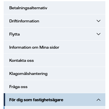
ion
ng vid skada
en - med ert företag i fokus
Betalningsalternativ
sanvisning
ning
ch svar
Driftinformation
ch svar
e projekt
Flytta
ppgifter fastighetsägare
ns på lika villkor
Information om Mina sidor
l av våra elledningar
Kontakta oss
elmätare
Klagomålshantering
änsteföretag
Fråga oss
a oss
För dig som fastighetsägare