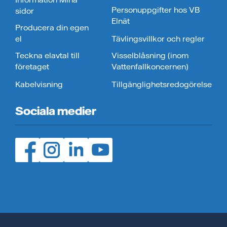
Personuppgifter hos VB
sidor
Elnät
Producera din egen
el
Tävlingsvillkor och regler
Teckna elavtal till
Visselblåsning (inom
företaget
Vattenfallkoncernen)
Kabelvisning
Tillgänglighetsredogörelse
Sociala medier
Facebook (öppnas i ny flik)
Instagram (öppnas i ny flik)
LinedIn (öppnas i ny flik)
YouTube (öppnas i ny flik)