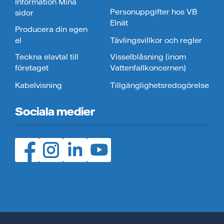
Information Mina
Personuppgifter hos VB
sidor
Elnät
Producera din egen
el
Tävlingsvillkor och regler
Teckna elavtal till
Visselblåsning (inom
företaget
Vattenfallkoncernen)
Kabelvisning
Tillgänglighetsredogörelse
Sociala medier
Facebook (öppnas i ny flik)
Instagram (öppnas i ny flik)
LinedIn (öppnas i ny flik)
YouTube (öppnas i ny flik)