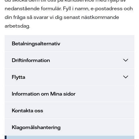
ion
ng vid skada
en - med ert företag i fokus
nedanstående formulär. Fyll i namn, e-postadress och
din fråga så svarar vi dig senast nästkommande
sanvisning
ning
ch svar
arbetsdag.
ch svar
e projekt
Betalningsalternativ
ppgifter fastighetsägare
ns på lika villkor
Driftinformation
l av våra elledningar
Flytta
elmätare
Information om Mina sidor
änsteföretag
Kontakta oss
a oss
Klagomålshantering