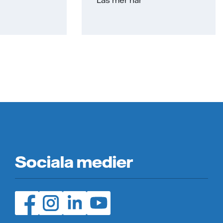
Läs mer här
Sociala medier
Facebook (öppnas i ny flik)
Instagram (öppnas i ny flik)
LinedIn (öppnas i ny flik)
YouTube (öppnas i ny flik)