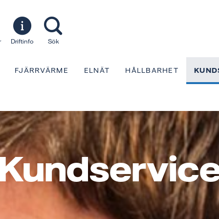
r
Driftinfo
Sök
FJÄRRVÄRME
ELNÄT
HÅLLBARHET
KUND
Kundservic