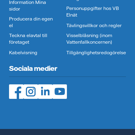
Information Mina
Personuppgifter hos VB
sidor
Elnät
Producera din egen
el
Tävlingsvillkor och regler
Teckna elavtal till
Visselblåsning (inom
företaget
Vattenfallkoncernen)
Kabelvisning
Tillgänglighetsredogörelse
Sociala medier
Facebook (öppnas i ny flik)
Instagram (öppnas i ny flik)
LinedIn (öppnas i ny flik)
YouTube (öppnas i ny flik)