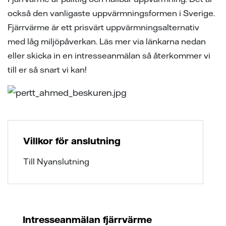
ion
ng vid skada
en - med ert företag i fokus
också den vanligaste uppvärmningsformen i Sverige.
Fjärrvärme är ett prisvärt uppvärmningsalternativ
sanvisning
ning
ch svar
med låg miljöpåverkan. Läs mer via länkarna nedan
ch svar
e projekt
eller skicka in en intresseanmälan så återkommer vi
till er så snart vi kan!
ppgifter fastighetsägare
ns på lika villkor
l av våra elledningar
Villkor för anslutning
elmätare
Till Nyanslutning
änsteföretag
a oss
Intresseanmälan fjärrvärme