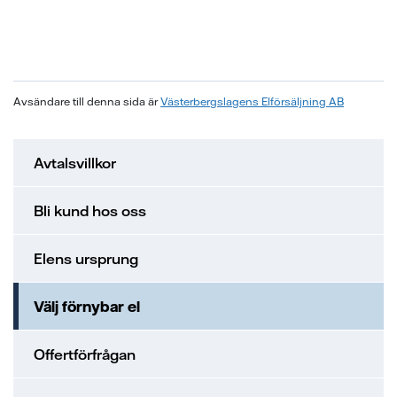
Avsändare till denna sida är
Västerbergslagens Elförsäljning AB
Avtalsvillkor
Bli kund hos oss
Elens ursprung
Välj förnybar el
Offertförfrågan