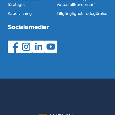
företaget
Vattenfallkoncernen)
Kabelvisning
Tillgänglighetsredogörelse
Sociala medier
Facebook (öppnas i ny flik)
Instagram (öppnas i ny flik)
LinedIn (öppnas i ny flik)
YouTube (öppnas i ny flik)