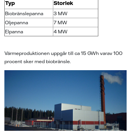
ion
ng vid skada
en - med ert företag i fokus
Typ
Storlek
Biobränslepanna
3 MW
sanvisning
ning
ch svar
Oljepanna
7 MW
ch svar
e projekt
Elpanna
4 MW
ppgifter fastighetsägare
ns på lika villkor
Värmeproduktionen uppgår till ca 15 GWh varav 100
procent sker med biobränsle.
l av våra elledningar
elmätare
änsteföretag
a oss