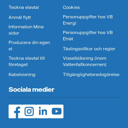
Teckna elavtal
Cookies
Personuppgifter hos VB
Anmäl flytt
Energi
Information Mina
Personuppgifter hos VB
sidor
Elnät
Producera din egen
el
Tävlingsvillkor och regler
Teckna elavtal till
Visselblåsning (inom
företaget
Vattenfallkoncernen)
Kabelvisning
Tillgänglighetsredogörelse
Sociala medier
Facebook (öppnas i ny flik)
Instagram (öppnas i ny flik)
LinedIn (öppnas i ny flik)
YouTube (öppnas i ny flik)