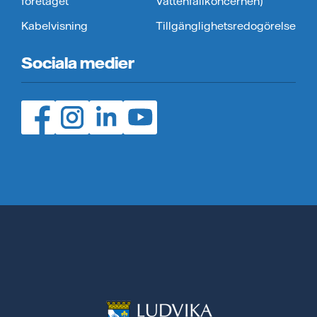
företaget
Vattenfallkoncernen)
Kabelvisning
Tillgänglighetsredogörelse
Sociala medier
Facebook (öppnas i ny flik)
Instagram (öppnas i ny flik)
LinedIn (öppnas i ny flik)
YouTube (öppnas i ny flik)