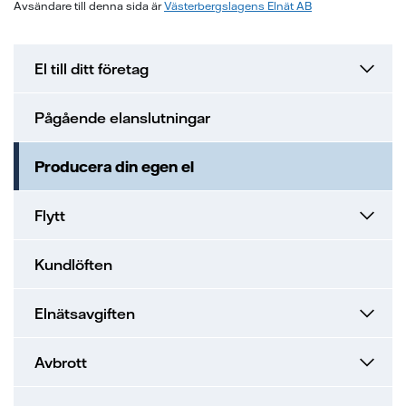
Avsändare till denna sida är
Västerbergslagens Elnät AB
El till ditt företag
Pågående elanslutningar
Producera din egen el
Flytt
Kundlöften
Elnätsavgiften
Avbrott