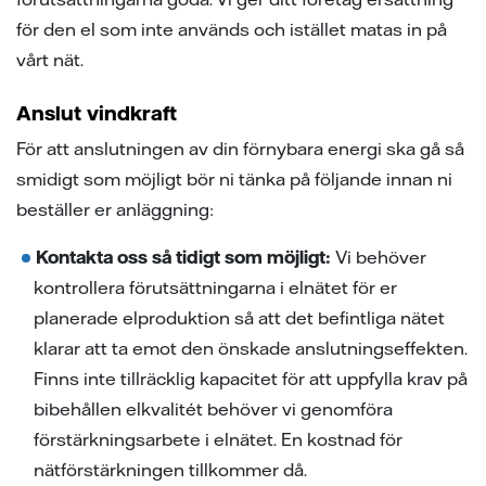
ion
ng vid skada
en - med ert företag i fokus
för den el som inte används och istället matas in på
vårt nät.
sanvisning
ning
ch svar
ch svar
e projekt
Anslut vindkraft
För att anslutningen av din förnybara energi ska gå så
ppgifter fastighetsägare
ns på lika villkor
smidigt som möjligt bör ni tänka på följande innan ni
beställer er anläggning:
Kontakta oss så tidigt som möjligt:
Vi behöver
l av våra elledningar
kontrollera förutsättningarna i elnätet för er
elmätare
planerade elproduktion så att det befintliga nätet
klarar att ta emot den önskade anslutningseffekten.
änsteföretag
Finns inte tillräcklig kapacitet för att uppfylla krav på
bibehållen elkvalitét behöver vi genomföra
a oss
förstärkningsarbete i elnätet. En kostnad för
nätförstärkningen tillkommer då.