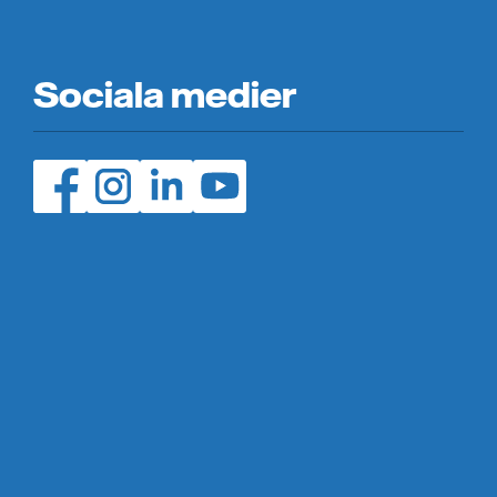
Sociala medier
Facebook (öppnas i ny flik)
Instagram (öppnas i ny flik)
LinedIn (öppnas i ny flik)
YouTube (öppnas i ny flik)