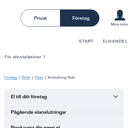
Privat
Företag
Mina sido
START
ELHANDEL
För elinstallatörer
Företag
Elnät
Fiber
Anslutning fiber
El till ditt företag
Pågående elanslutningar
Producera din egen el