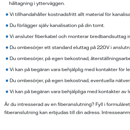
håltagning i ytterväggen.
Vi tillhandahåller kostnadsfritt allt material för kanalis
Du förlägger själv kanalisation på din tomt.
Vi ansluter fiberkabel och monterar bredbandsuttag 
Du ombesörjer ett standard eluttag på 220V i anslutni
Du ombesörjer, på egen bekostnad, återställningsarb
Vi kan på begäran vara behjälplig med kontakter för l
Du ombesörjer, på egen bekostnad, eventuella nätverk
Vi kan på begäran vara behjälpliga med kontakter av l
Är du intresserad av en fiberanslutning? Fyll i formulä
fiberanslutning kan erbjudas till din adress. Intresseanm