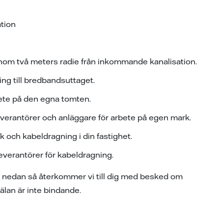
ation
inom två meters radie från inkommande kanalisation.
ng till bredbandsuttaget.
ete på den egna tomten.
everantörer och anläggare för arbete på egen mark.
 och kabeldragning i din fastighet.
everantörer för kabeldragning.
ret nedan så återkommer vi till dig med besked om
älan är inte bindande.