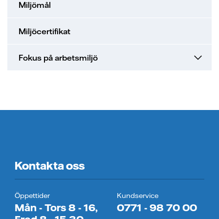
ion
ng vid skada
en - med ert företag i fokus
Miljömål
sanvisning
ning
ch svar
Miljöcertifikat
ch svar
e projekt
Fokus på arbetsmiljö
ppgifter fastighetsägare
ns på lika villkor
l av våra elledningar
elmätare
Kontakta oss
änsteföretag
a oss
Öppettider
Kundservice
Mån - Tors 8 - 16,
0771 - 98 70 00