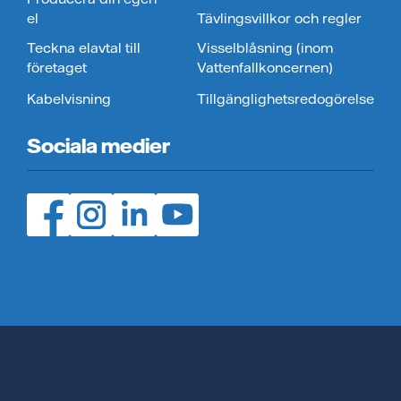
el
Tävlingsvillkor och regler
Teckna elavtal till
Visselblåsning (inom
företaget
Vattenfallkoncernen)
Kabelvisning
Tillgänglighetsredogörelse
Sociala medier
Facebook (öppnas i ny flik)
Instagram (öppnas i ny flik)
LinedIn (öppnas i ny flik)
YouTube (öppnas i ny flik)