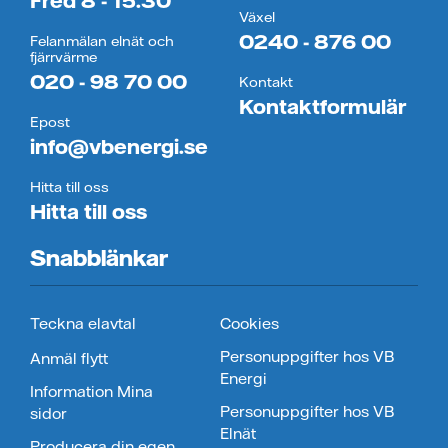
Fred 8 - 15.30
Växel
0240 - 876 00
Felanmälan elnät och
fjärrvärme
020 - 98 70 00
Kontakt
Kontaktformulär
Epost
info@vbenergi.se
Hitta till oss
Hitta till oss
Snabblänkar
Teckna elavtal
Cookies
Personuppgifter hos VB
Anmäl flytt
Energi
Information Mina
Personuppgifter hos VB
sidor
Elnät
Producera din egen