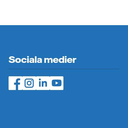
Sociala medier
Facebook (öppnas i ny flik)
Instagram (öppnas i ny flik)
LinedIn (öppnas i ny flik)
YouTube (öppnas i ny flik)