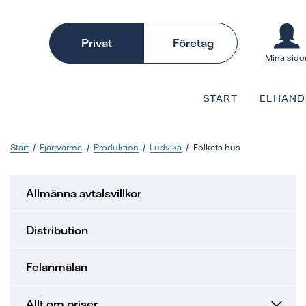
Privat
Företag
Mina sido
START
ELHAND
Start
Fjärrvärme
Produktion
Ludvika
Folkets hus
Allmänna avtalsvillkor
Distribution
Felanmälan
Allt om priser