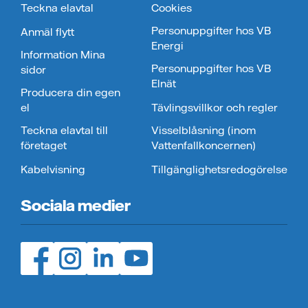
Teckna elavtal
Cookies
Personuppgifter hos VB
Anmäl flytt
Energi
Information Mina
Personuppgifter hos VB
sidor
Elnät
Producera din egen
el
Tävlingsvillkor och regler
Teckna elavtal till
Visselblåsning (inom
företaget
Vattenfallkoncernen)
Kabelvisning
Tillgänglighetsredogörelse
Sociala medier
Facebook (öppnas i ny flik)
Instagram (öppnas i ny flik)
LinedIn (öppnas i ny flik)
YouTube (öppnas i ny flik)