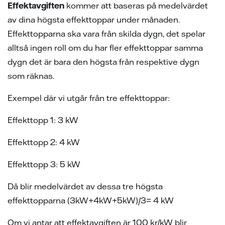
samarbeten
ion
ng vid skada
ergi
Effektavgiften
kommer att baseras på medelvärdet
av dina högsta effekttoppar under månaden.
tigheter vid avtalstecknande
sanvisning
ning
ch svar
Effekttopparna ska vara från skilda dygn, det spelar
alltså ingen roll om du har fler effekttoppar samma
 elhandelskunden innan man
den
ch svar
dygn det är bara den högsta från respektive dygn
avtal
ch svar
elmätare
som räknas.
Exempel där vi utgår från tre effekttoppar:
l av våra ledningar
Effekttopp 1: 3 kW
ina elprylar när det åskar
Effekttopp 2: 4 kW
e projekt
Effekttopp 3: 5 kW
a oss
Då blir medelvärdet av dessa tre högsta
effekttopparna (3kW+4kW+5kW)/3= 4 kW
Om vi antar att effektavgiften är 100 kr/kW blir