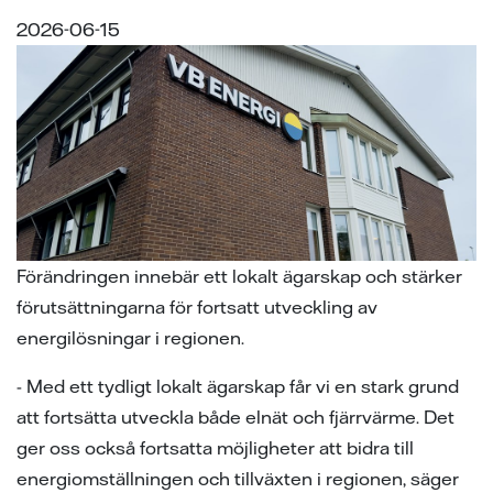
samarbeten
ion
ng vid skada
ergi
2026-06-15
tigheter vid avtalstecknande
sanvisning
ning
ch svar
 elhandelskunden innan man
den
ch svar
avtal
ch svar
elmätare
l av våra ledningar
ina elprylar när det åskar
Förändringen innebär ett lokalt ägarskap och stärker
förutsättningarna för fortsatt utveckling av
e projekt
energilösningar i regionen.
a oss
- Med ett tydligt lokalt ägarskap får vi en stark grund
att fortsätta utveckla både elnät och fjärrvärme. Det
ger oss också fortsatta möjligheter att bidra till
energiomställningen och tillväxten i regionen, säger