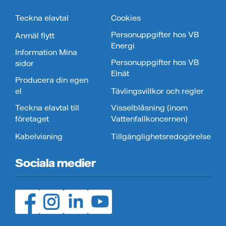
Teckna elavtal
Cookies
Personuppgifter hos VB
Anmäl flytt
Energi
Information Mina
Personuppgifter hos VB
sidor
Elnät
Producera din egen
el
Tävlingsvillkor och regler
Teckna elavtal till
Visselblåsning (inom
företaget
Vattenfallkoncernen)
Kabelvisning
Tillgänglighetsredogörelse
Sociala medier
Facebook (öppnas i ny flik)
Instagram (öppnas i ny flik)
LinedIn (öppnas i ny flik)
YouTube (öppnas i ny flik)