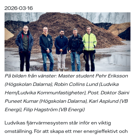
samarbeten
ion
ng vid skada
ergi
2026-03-16
tigheter vid avtalstecknande
sanvisning
ning
ch svar
 elhandelskunden innan man
den
ch svar
avtal
ch svar
elmätare
l av våra ledningar
ina elprylar när det åskar
På bilden från vänster:
Master student Pehr Eriksson
(Högskolan Dalarna),
Robin Collins Lund (Ludvika
e projekt
Hem/Ludvika Kommunfastigheter), Post. Doktor Saini
Puneet Kumar (Högskolan Dalarna), Karl Asplund (VB
a oss
Energi), Filip Hagström (VB Energi)
Ludvikas fjärrvärmesystem står inför en viktig
omställning. För att skapa ett mer energieffektivt och