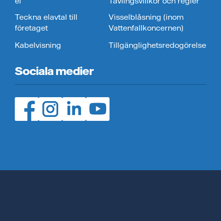
el
Tävlingsvillkor och regler
Teckna elavtal till
Visselblåsning (inom
företaget
Vattenfallkoncernen)
Kabelvisning
Tillgänglighetsredogörelse
Sociala medier
Facebook (öppnas i ny flik)
Instagram (öppnas i ny flik)
LinedIn (öppnas i ny flik)
YouTube (öppnas i ny flik)