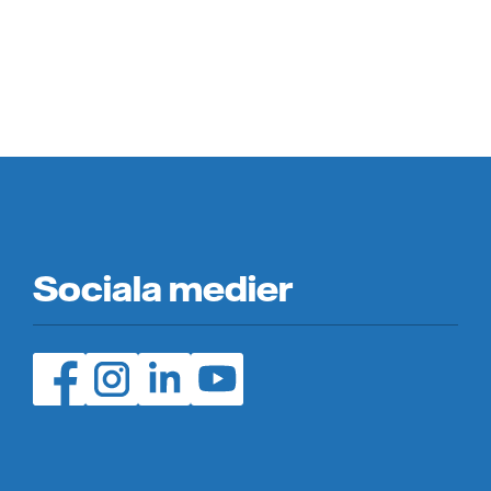
Sociala medier
Facebook (öppnas i ny flik)
Instagram (öppnas i ny flik)
LinedIn (öppnas i ny flik)
YouTube (öppnas i ny flik)