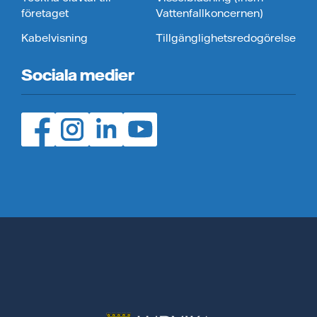
företaget
Vattenfallkoncernen)
Kabelvisning
Tillgänglighetsredogörelse
Sociala medier
Facebook (öppnas i ny flik)
Instagram (öppnas i ny flik)
LinedIn (öppnas i ny flik)
YouTube (öppnas i ny flik)