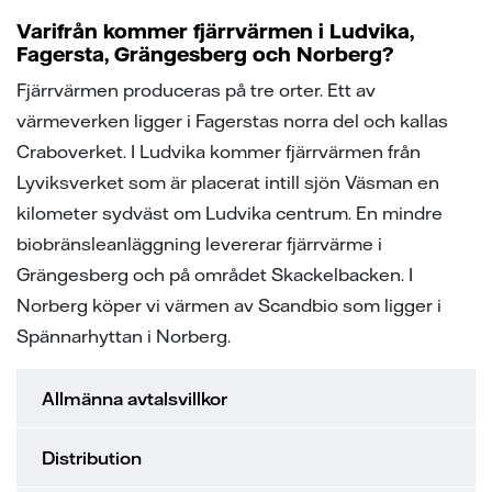
ion
ng vid skada
en - med ert företag i fokus
Varifrån kommer fjärrvärmen i Ludvika,
Fagersta, Grängesberg och Norberg?
sanvisning
ning
ch svar
Fjärrvärmen produceras på tre orter. Ett av
ch svar
e projekt
värmeverken ligger i Fagerstas norra del och kallas
Craboverket. I Ludvika kommer fjärrvärmen från
ppgifter fastighetsägare
ns på lika villkor
Lyviksverket som är placerat intill sjön Väsman en
kilometer sydväst om Ludvika centrum. En mindre
biobränsleanläggning levererar fjärrvärme i
l av våra elledningar
Grängesberg och på området Skackelbacken. I
Norberg köper vi värmen av Scandbio som ligger i
elmätare
Spännarhyttan i Norberg.
änsteföretag
Allmänna avtalsvillkor
a oss
Distribution