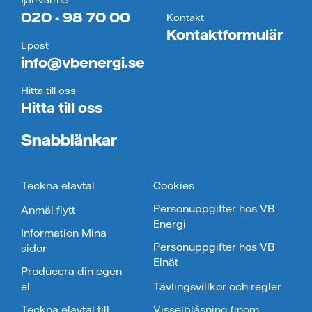
fjärrvärme
020 - 98 70 00
Kontakt
Kontaktformulär
Epost
info@vbenergi.se
Hitta till oss
Hitta till oss
Snabblänkar
Teckna elavtal
Cookies
Personuppgifter hos VB
Anmäl flytt
Energi
Information Mina
Personuppgifter hos VB
sidor
Elnät
Producera din egen
el
Tävlingsvillkor och regler
Teckna elavtal till
Visselblåsning (inom