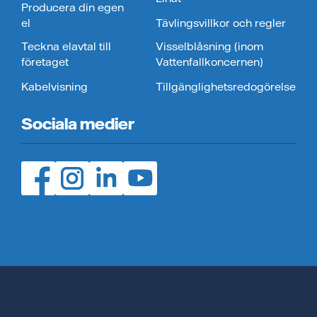
Producera din egen
el
Tävlingsvillkor och regler
Teckna elavtal till
Visselblåsning (inom
företaget
Vattenfallkoncernen)
Kabelvisning
Tillgänglighetsredogörelse
Sociala medier
Facebook (öppnas i ny flik)
Instagram (öppnas i ny flik)
LinedIn (öppnas i ny flik)
YouTube (öppnas i ny flik)