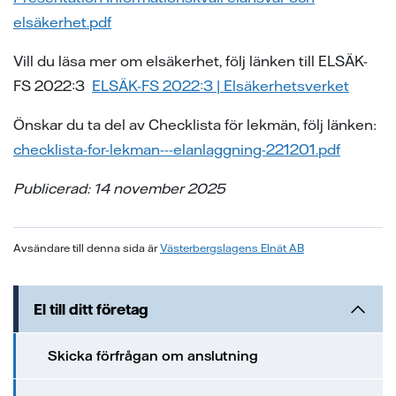
ion
ng vid skada
en - med ert företag i fokus
elsäkerhet.pdf
sanvisning
ning
ch svar
Vill du läsa mer om elsäkerhet, följ länken till ELSÄK-
FS 2022:3
ELSÄK-FS 2022:3 | Elsäkerhetsverket
ch svar
e projekt
Önskar du ta del av Checklista för lekmän, följ länken:
ppgifter fastighetsägare
ns på lika villkor
checklista-for-lekman---elanlaggning-221201.pdf
Publicerad: 14 november 2025
l av våra elledningar
Avsändare till denna sida är
Västerbergslagens Elnät AB
elmätare
änsteföretag
El till ditt företag
a oss
Skicka förfrågan om anslutning